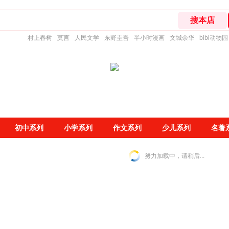
村上春树
莫言
人民文学
东野圭吾
半小时漫画
文城余华
bibi动物园
初中系列
小学系列
作文系列
少儿系列
名著
努力加载中，请稍后...