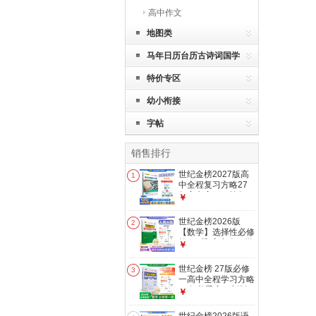
高中作文
地图类
马年日历台历古诗词国学
特价专区
幼小衔接
字帖
销售排行
世纪金榜2027版高
1
中全程复习方略27
年高考高三一轮复习
￥
语文数学英语物理化
学生物地理历史政治
世纪金榜2026版
2
新教材新高考模拟刷
【数学】选择性必修
题试卷官方正版 语
第一1册 高中全程学
￥
文通用版 新教材新
习方略 高二教材同
高考
步练习册人教苏教北
世纪金榜 27版必修
3
师大版课时随堂训练
一高中全程学习方略
单元综合试卷正版
26年秋季高一新版
￥
2026年秋季新高二
语文数学英语物理化
使用 人教A版【提升
学生物历史政治地理