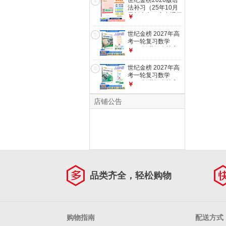
世纪金榜2026版语
版】26版 选择性必
4
教材同步训练导学案
法补习（25年10月
修一
课时作业试卷 【数
最新上市）高中通用
￥
学】人教A版【基础
高中语文专项语法大
版】27版必修第一
全讲练结合高一高二
世纪金榜 2027年高
册 高中
5
高三教材辅导练习用
考一轮复习数学
书 【2026版】语法
2027版世纪金榜高
￥
补习（2025年10月
中全程复习方略数学
最新版） 语文专项
辽宁少年儿童出版社
世纪金榜 2027年高
6
正版教辅图书复习资
考一轮复习数学
料新高考新教材真题
2027版世纪金榜高
￥
辅导书高三数学复习
中全程复习方略数学
人教A版、提升版
辽宁少年儿童出版社
店铺公告
正版教辅图书复习资
料新高考新教材真题
辅导书高三数学复习
人教A版、基础版
品类齐全，轻松购物
购物指南
配送方式